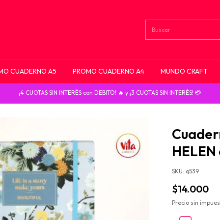
MO CUADERNO A5
PROMO CUADERNO A4
MUNDO CRAFT
¡4 CUOTAS SIN INTERÉS con DEBITO! 🔥 y ¡3 CUOTAS SIN INTERÉS! 💳
Cuadern
HELEN 
SKU:
q539
$14.000
Precio sin impue