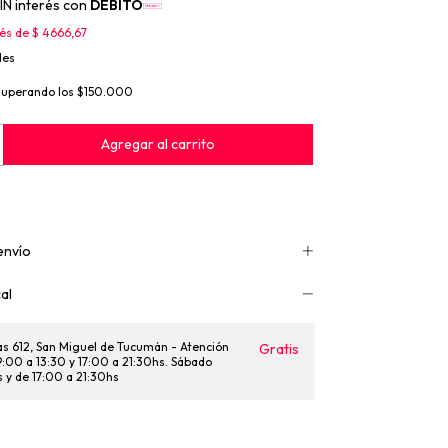
IN interés con
DÉBITO
rés de
$ 4666,67
les
superando los
$150.000
envío
al
as 612, San Miguel de Tucumán - Atención
Gratis
 9:00 a 13:30 y 17:00 a 21:30hs. Sábado
s y de 17:00 a 21:30hs