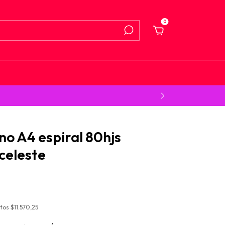
0
o A4 espiral 80hjs
celeste
stos
$11.570,25