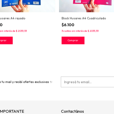
Husares A4 rayado
Block Husares A4 Cuadriculado
00
$6.100
sin interés de
$ 2033,33
3
cuotas sin interés de
$ 2033,33
 tu mail y recibí ofertas exclusivas ✨
 IMPORTANTE
Contactános