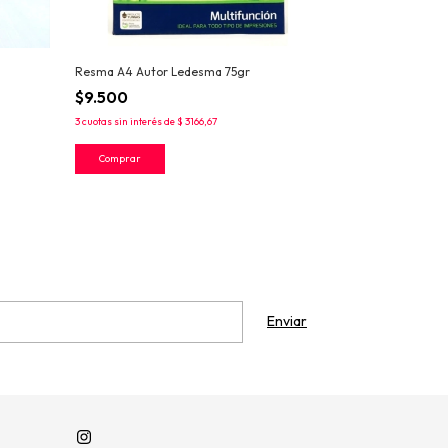
Resma A4 Autor Ledesma 75gr
Block Éxito, A4,
$9.500
$9.800
3
cuotas sin interés de
$ 3166,67
3
cuotas sin interés