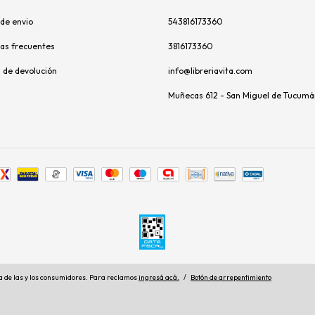
de envio
543816173360
as frecuentes
3816173360
s de devolución
info@libreriavita.com
Muñecas 612 - San Miguel de Tucumá
 de las y los consumidores. Para reclamos
ingresá acá.
/
Botón de arrepentimiento