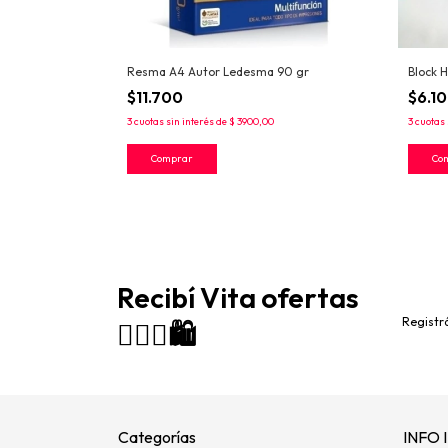
Resma A4 Autor Ledesma 90 gr
Block 
$11.700
$6.1
3
cuotas sin interés de
$ 3900,00
3
cuotas 
Recibí Vita ofertas
Registrá
🙋🏻‍♀️🛍️
Categorías
INFO