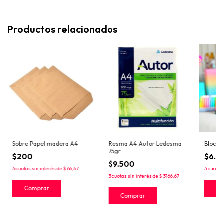
Productos relacionados
Sobre Papel madera A4
Resma A4 Autor Ledesma
Block 
75gr
$200
$6.1
$9.500
3
cuotas sin interés de
$ 66,67
3
cuotas
3
cuotas sin interés de
$ 3166,67