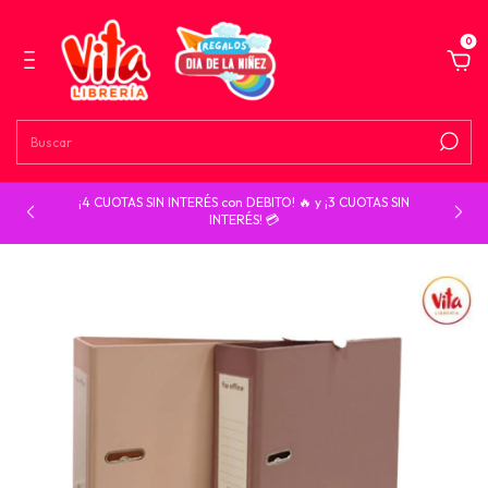
0
¡4 CUOTAS SIN INTERÉS con DEBITO! 🔥 y ¡3 CUOTAS SIN
INTERÉS! 💳