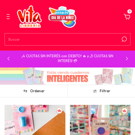
0
¡4 CUOTAS SIN INTERÉS con DEBITO! 🔥 y ¡3 CUOTAS SIN
INTERÉS! 💳
Ordenar
Filtrar