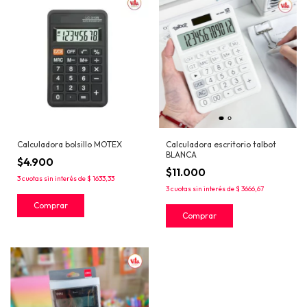
Calculadora bolsillo MOTEX
Calculadora escritorio talbot
BLANCA
$4.900
$11.000
3
cuotas sin interés de
$ 1633,33
3
cuotas sin interés de
$ 3666,67