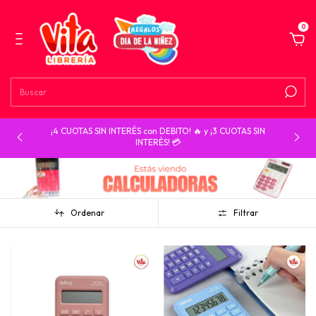
0
¡4 CUOTAS SIN INTERÉS con DEBITO! 🔥 y ¡3 CUOTAS SIN
INTERÉS! 💳
Ordenar
Filtrar