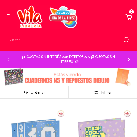
0
¡4 CUOTAS SIN INTERÉS con DEBITO! 🔥 y ¡3 CUOTAS SIN
INTERÉS! 💳
Ordenar
Filtrar