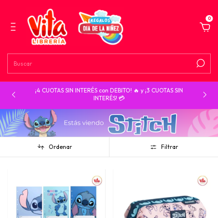
0
¡4 CUOTAS SIN INTERÉS con DEBITO! 🔥 y ¡3 CUOTAS SIN
INTERÉS! 💳
Ordenar
Filtrar