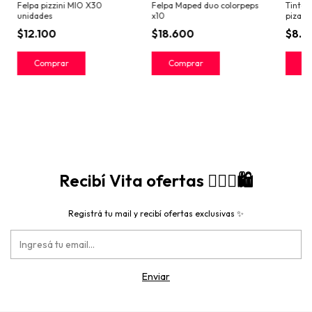
Felpa pizzini MIO X30
Felpa Maped duo colorpeps
Tinta 
unidades
x10
pizarr
$12.100
$18.600
$8.
C
Recibí Vita ofertas 🙋🏻‍♀️🛍️
Registrá tu mail y recibí ofertas exclusivas ✨