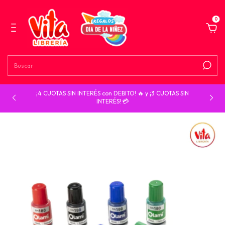
0
¡4 CUOTAS SIN INTERÉS con DEBITO! 🔥 y ¡3 CUOTAS SIN
INTERÉS! 💳