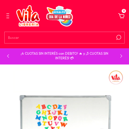
0
¡4 CUOTAS SIN INTERÉS con DEBITO! 🔥 y ¡3 CUOTAS SIN
INTERÉS! 💳