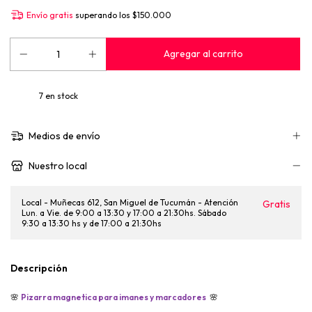
Envío gratis
superando los
$150.000
7
en stock
Medios de envío
Nuestro local
Local - Muñecas 612, San Miguel de Tucumán - Atención
Gratis
Lun. a Vie. de 9:00 a 13:30 y 17:00 a 21:30hs. Sábado
9:30 a 13:30 hs y de 17:00 a 21:30hs
Descripción
🌸
Pizarra magnetica para imanes y marcadores
🌸