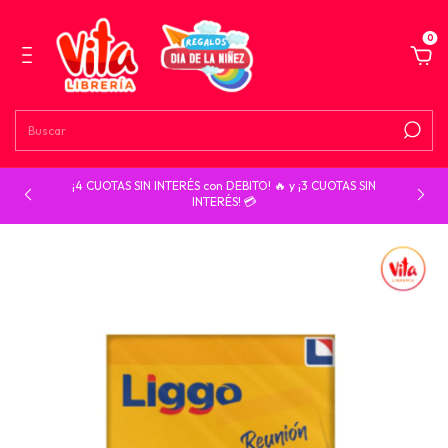
0
¡4 CUOTAS SIN INTERÉS con DEBITO! 🔥 y ¡3 CUOTAS SIN
INTERÉS! 💳