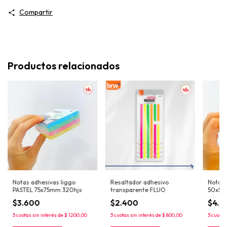
Compartir
Productos relacionados
Notas adhesivas liggo
Resaltador adhesivo
Notas 
PASTEL 75x75mm 320hjs
transparente FLUO
50x50
$3.600
$2.400
$4.3
3
cuotas sin interés de
$ 1200,00
3
cuotas sin interés de
$ 800,00
3
cuotas