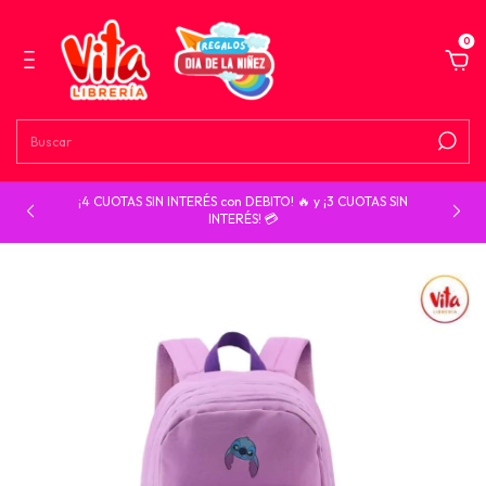
0
¡4 CUOTAS SIN INTERÉS con DEBITO! 🔥 y ¡3 CUOTAS SIN
INTERÉS! 💳