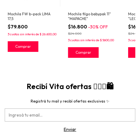
Mochila FW b-pack LIMA
Mochila filgo babypak 11"
Mochil
17,5
"MAPACHE"
"LEOP
$79.800
$16.800
$16.
-
30
%
OFF
$24.000
$24.00
3
cuotas sin interés de
$ 26.600,00
3
cuotas sin interés de
$ 5600,00
3
cuotas
Recibí Vita ofertas 🙋🏻‍♀️🛍️
Registrá tu mail y recibí ofertas exclusivas ✨