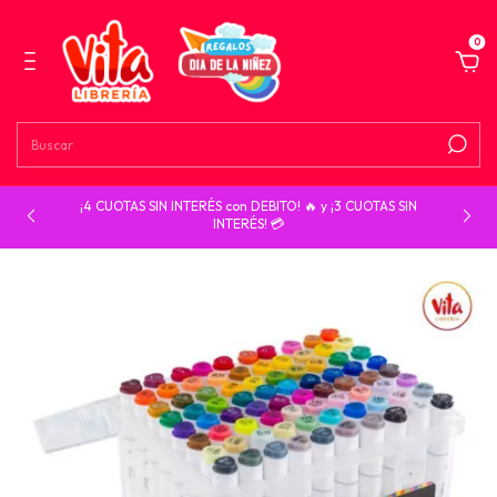
0
¡4 CUOTAS SIN INTERÉS con DEBITO! 🔥 y ¡3 CUOTAS SIN
INTERÉS! 💳