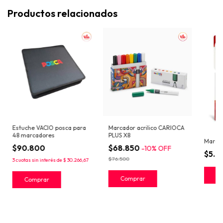
Productos relacionados
Estuche VACIO posca para
Marcador acrilico CARIOCA
48 marcadores
PLUS X8
Marcad
$90.800
$68.850
-
10
%
OFF
$5.6
$76.500
3
cuotas sin interés de
$ 30.266,67