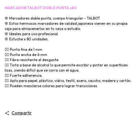
MARCADOR TALBOT DOBLE PUNTA x80
🌸
Marcadores doble punta, cuerpo triangular - TALBOT
🌸
Estos hermosos marcadores de calidad japonesa vienen en su propia
caja para almacenarlos en tu casa o estudio.
🌸
Ideales para uso profesional.
🌸
Estuche x 80 unidades.
👉🏻
Punta fina de 1 mm
👉🏻
Punta ancha de 6 mm
👉🏻
Fibra resistente al desgaste
👉🏻
Tinta a base de alcohol lo que permite escribir y pintar en superficies
lisas, siendo difícil que se corra con el agua.
👉🏻
Fuerte adherencia.
👉🏻
Apto para papel, plástico, vidrio, textil, acero, caucho, madera y cartón.
👉🏻
Pueden mezclarse colores para lograr transiciones
Compartir