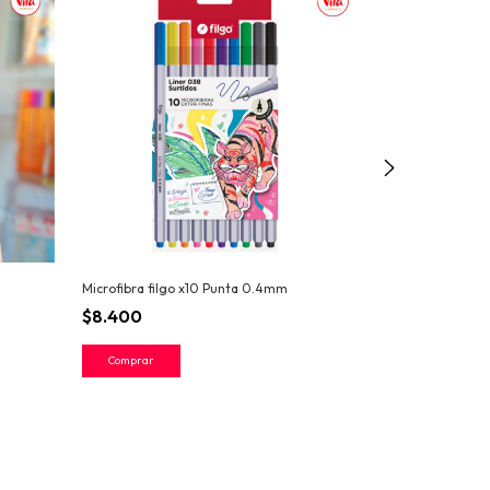
Microfibra filgo x10 Punta 0.4mm
Microfibra Stabil
$8.400
$21.700