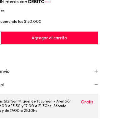
IN interés con
DÉBITO
les
superando los
$150.000
envío
al
as 612, San Miguel de Tucumán - Atención
Gratis
 9:00 a 13:30 y 17:00 a 21:30hs. Sábado
s y de 17:00 a 21:30hs