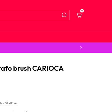
0
grafo brush CARIOCA
stos
$1.983,47