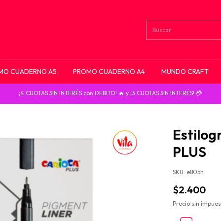
MO CUADERNO A5
PROMO CUADERNO A4
MUNDO CRAFT
¡4 CUOTAS SIN INTERÉS con DEBITO! 🔥 y ¡3 CUOTAS SIN INTERÉS! 💳
Estilo
PLUS
SKU:
e805h
$2.400
Precio sin impue