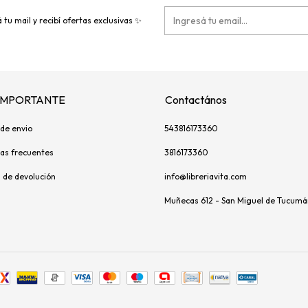
 tu mail y recibí ofertas exclusivas ✨
 IMPORTANTE
Contactános
de envio
543816173360
as frecuentes
3816173360
s de devolución
info@libreriavita.com
Muñecas 612 - San Miguel de Tucumá