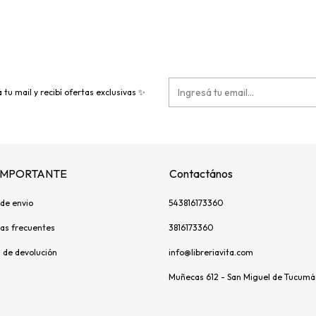
 tu mail y recibí ofertas exclusivas ✨
 IMPORTANTE
Contactános
de envio
543816173360
as frecuentes
3816173360
s de devolución
info@libreriavita.com
Muñecas 612 - San Miguel de Tucumá