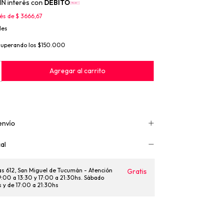
IN interés con
DÉBITO
rés de
$ 3666,67
les
superando los
$150.000
envío
al
as 612, San Miguel de Tucumán - Atención
Gratis
 9:00 a 13:30 y 17:00 a 21:30hs. Sábado
s y de 17:00 a 21:30hs