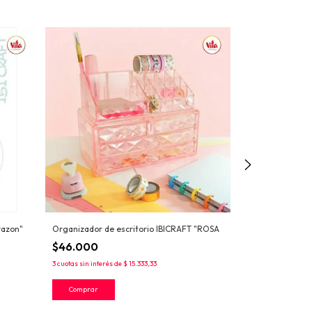
razon"
Organizador de escritorio IBICRAFT "ROSA
Perforadora par
IBICRAFT
$46.000
$21.200
3
cuotas sin interés de
$ 15.333,33
3
cuotas sin interés