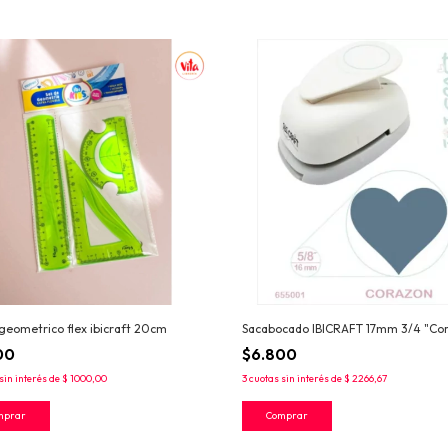
geometrico flex ibicraft 20cm
Sacabocado IBICRAFT 17mm 3/4 "Co
00
$6.800
sin interés de
$ 1000,00
3
cuotas sin interés de
$ 2266,67