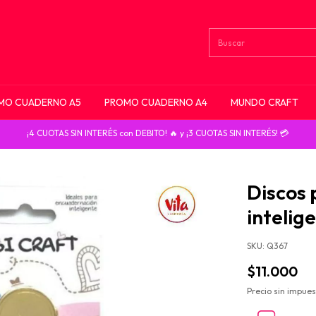
MO CUADERNO A5
PROMO CUADERNO A4
MUNDO CRAFT
¡4 CUOTAS SIN INTERÉS con DEBITO! 🔥 y ¡3 CUOTAS SIN INTERÉS! 💳
Discos 
intelig
SKU:
Q367
$11.000
Precio sin impue