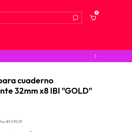
0
para cuaderno
ente 32mm x8 IBI "GOLD"
stos
$9.090,91