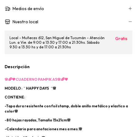
Medios de envío
Nuestro local
Local - Muñecas 612, San Miguel de Tucumán - Atención
Gratis
Lun. a Vie. de 9:00 a 13:30 y 17:00 a 21:30hs. Sábado
9:30 a 13:30 hs y de 17:00 a 21:30hs
Descripción
🌸🌈💗CUADERNO PAMPIK A5🌸🌈💗
MODELO : ¨ HAPPY DAYS ¨🌸
CONTIENE:
-Tapa dura resistente con foil stamp, doble anillo metálico y elastico a
color🌸
-80 hojas rayadas, Tamaño 15x21cm🌸
-Calendario para anotaciones mes a mes.🌸