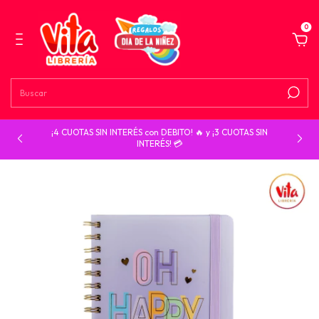
0
¡4 CUOTAS SIN INTERÉS con DEBITO! 🔥 y ¡3 CUOTAS SIN
INTERÉS! 💳