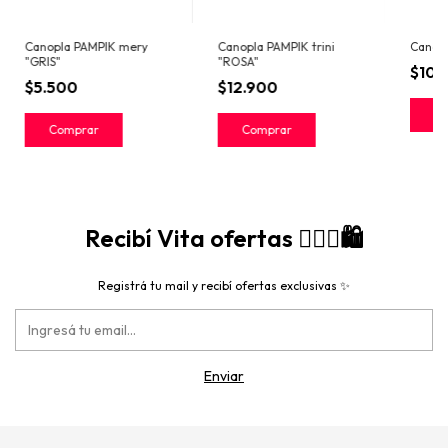
Canopla PAMPIK mery
Canopla PAMPIK trini
Canopl
"GRIS"
"ROSA"
$10.
$5.500
$12.900
Recibí Vita ofertas 🙋🏻‍♀️🛍️
Registrá tu mail y recibí ofertas exclusivas ✨