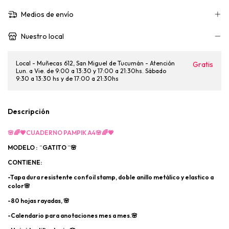
Medios de envío
Nuestro local
Local - Muñecas 612, San Miguel de Tucumán - Atención
Gratis
Lun. a Vie. de 9:00 a 13:30 y 17:00 a 21:30hs. Sábado
9:30 a 13:30 hs y de 17:00 a 21:30hs
Descripción
🌸🌈💗CUADERNO PAMPIK A4🌸🌈💗
MODELO : ¨GATITO ¨🌸
CONTIENE:
-Tapa dura resistente con foil stamp, doble anillo metálico y elastico a
color🌸
-80 hojas rayadas, 🌸
-Calendario para anotaciones mes a mes.🌸