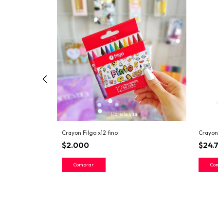
8
Crayon Filgo x12 fino
Crayon
$2.000
$24.