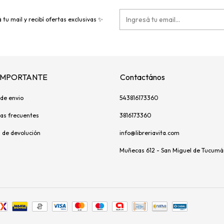
 tu mail y recibí ofertas exclusivas ✨
 IMPORTANTE
Contactános
de envio
543816173360
as frecuentes
3816173360
s de devolución
info@libreriavita.com
Muñecas 612 - San Miguel de Tucumá