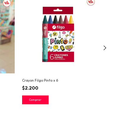
Crayon Filgo Pinto x 6
Crayon filgo su
$2.200
$4.400