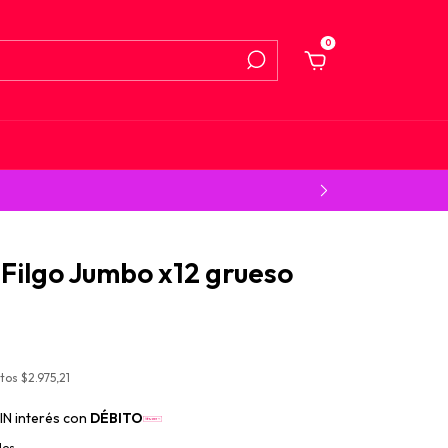
0
Filgo Jumbo x12 grueso
stos
$2.975,21
IN interés con
DÉBITO
les