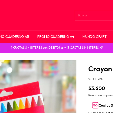
MO CUADERNO A5
PROMO CUADERNO A4
MUNDO CRAFT
¡4 CUOTAS SIN INTERÉS con DEBITO! 🔥 y ¡3 CUOTAS SIN INTERÉS! 💳
Crayon 
SKU:
E394
$3.600
Precio sin impue
Cuotas S
Ver más detal