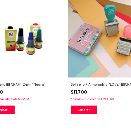
sello IBI CRAFT 24ml "Negra"
Set sello + Almohadilla "LOVE" IBICR
00
$11.700
sin interés de
$ 433,33
3
cuotas sin interés de
$ 3900,00