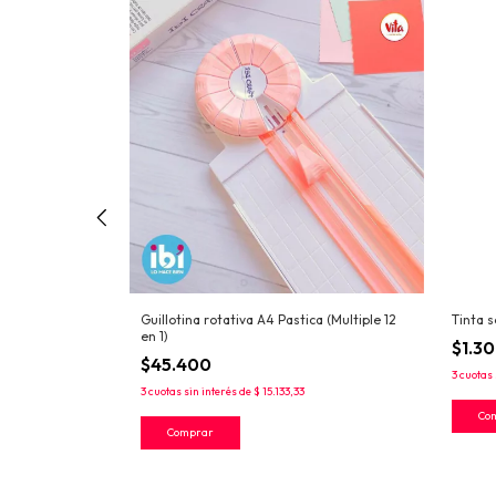
IBICRAFT
Guillotina rotativa A4 Pastica (Multiple 12
Tinta 
en 1)
$1.3
$45.400
3
cuotas 
3
cuotas sin interés de
$ 15.133,33