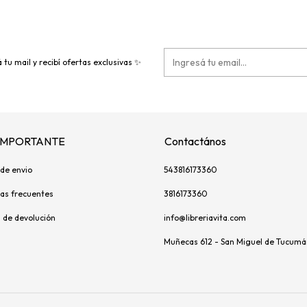
 tu mail y recibí ofertas exclusivas ✨
 IMPORTANTE
Contactános
de envio
543816173360
as frecuentes
3816173360
s de devolución
info@libreriavita.com
Muñecas 612 - San Miguel de Tucumá