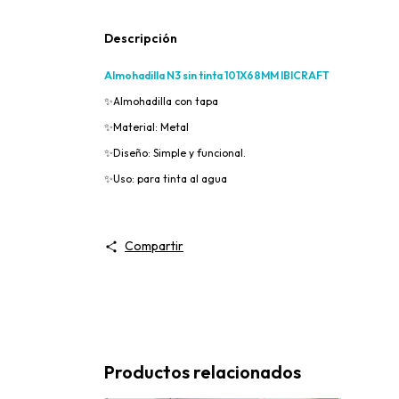
Descripción
Almohadilla N3 sin tinta 101X68MM IBICRAFT
✨
Almohadilla con tapa
✨
Material: Metal
✨
Diseño: Simple y funcional.
✨
Uso: para tinta al agua
Compartir
Productos relacionados