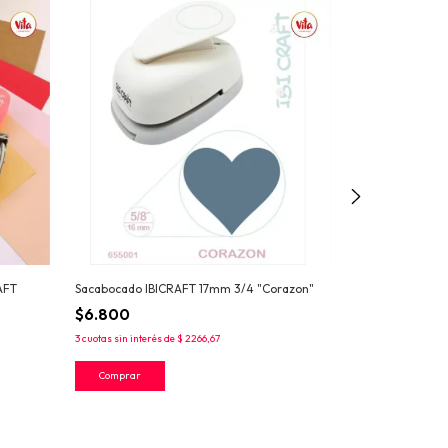
AFT
Sacabocado IBICRAFT 17mm 3/4 "Corazon"
Perforadora par
IBICRAFT
$6.800
$21.200
3
cuotas sin interés de
$ 2266,67
3
cuotas sin interés