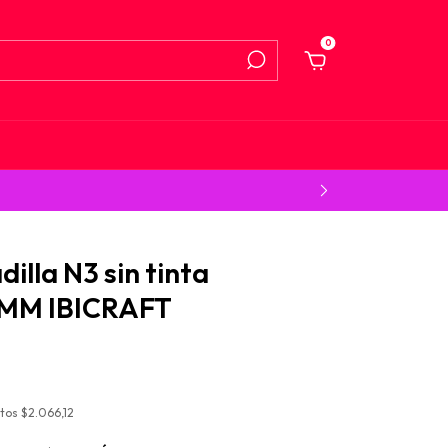
0
illa N3 sin tinta
MM IBICRAFT
stos
$2.066,12