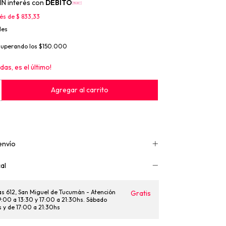
IN interés con
DÉBITO
rés de
$ 833,33
les
superando los
$150.000
das, es el último!
envío
al
as 612, San Miguel de Tucumán - Atención
Gratis
 9:00 a 13:30 y 17:00 a 21:30hs. Sábado
s y de 17:00 a 21:30hs