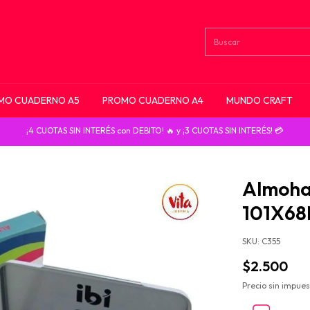
MO CUADERNO A5
PROMO CUADERNO A4
MUNDO CRAFT
¡4 CUOTAS SIN INTERÉS con DEBITO! 🔥 y ¡3 CUOTAS SIN INTERÉS! 💳
Almohad
101X68
SKU:
C355
$2.500
Precio sin impue