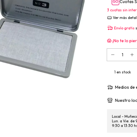
Cuotas S
3
cuotas sin inte
Ver más detal
Envío gratis
😱 ¡No te lo pier
1
en stock
Medios de 
Nuestro loc
Local - Muñec
Lun. a Vie. de
9:30 a 13:30 h